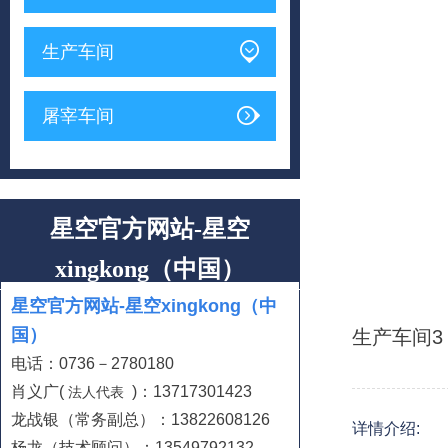
生产车间
屠宰车间
星空官方网站-星空
xingkong（中国）
CONTACT
星空官方网站-星空xingkong（中
国）
生产车间3
电话：0736－2780180
肖义广(
)：13717301423
法人代表
龙战银（常务副总）：13822608126
详情介绍:
杨龙（技术顾问）：13549792132