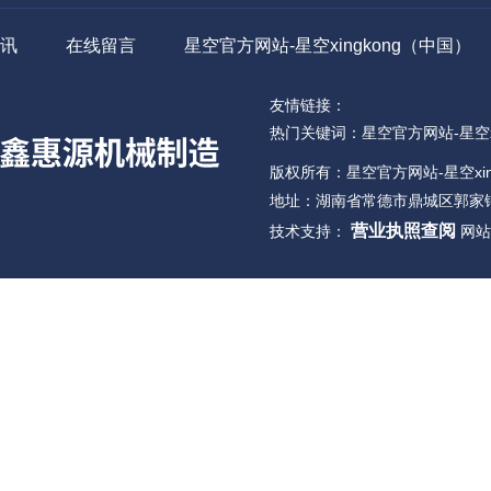
讯
在线留言
星空官方网站-星空xingkong（中国）
友情链接：
热门关键词：
星空官方网站-星空x
版权所有：星空官方网站-星空xingk
地址：湖南省常德市鼎城区郭家
营业执照查阅
技术支持：
网站