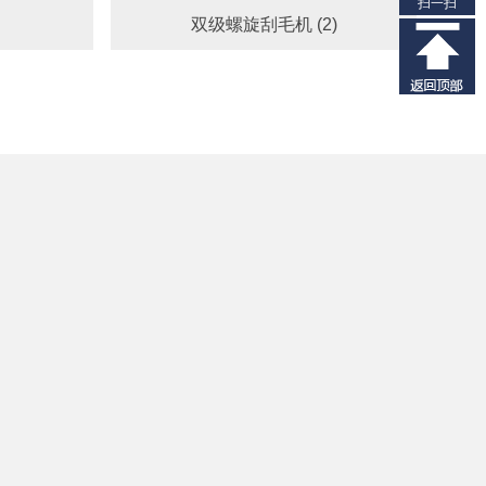
扫一扫
双级螺旋刮毛机 (2)