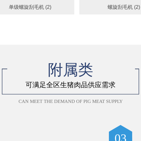
单级螺旋刮毛机 (2)
螺旋刮毛机 (2)
附属类
可满足全区生猪肉品供应需求
CAN MEET THE DEMAND OF PIG MEAT SUPPLY
03