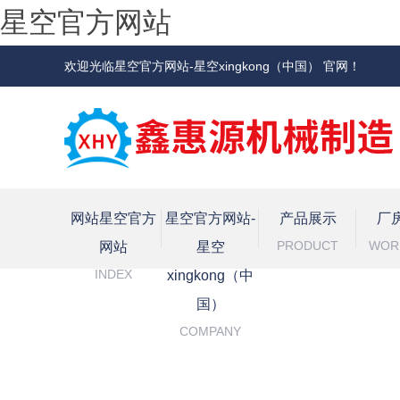
星空官方网站
欢迎光临星空官方网站-星空xingkong（中国） 官网！
网站星空官方
星空官方网站-
产品展示
厂
PRODUCT
WOR
网站
星空
INDEX
xingkong（中
国）
COMPANY