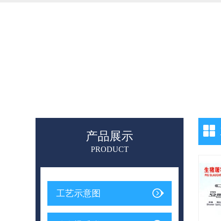
产品展示
PRODUCT
工艺示意图