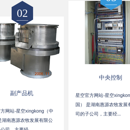
02
中央控制
副产品机
星空官方网站-星空xingko
国） 是湖南惠源农牧发展
方网站-星空xingkong（中
司的子公司，主要经...
是湖南惠源农牧发展有限公
公司，主要经...