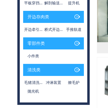
平板穿挡...
解剖输送...
提升机
开边存肉类
开边牵引...
桥式开边...
手推轨道
零部件类
小件类
清洗类
毛猪清洗...
冲淋装置
燎毛炉
抛光机