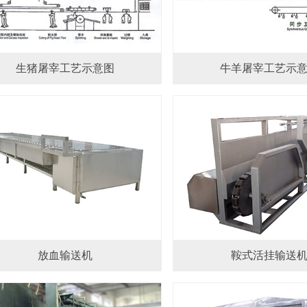
生猪屠宰工艺示意图
牛羊屠宰工艺示
放血输送机
鞍式活挂输送