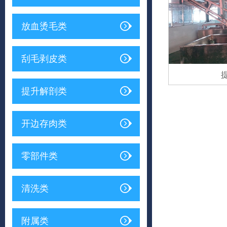
放血烫毛类
刮毛剥皮类
提
提升解剖类
开边存肉类
零部件类
清洗类
附属类