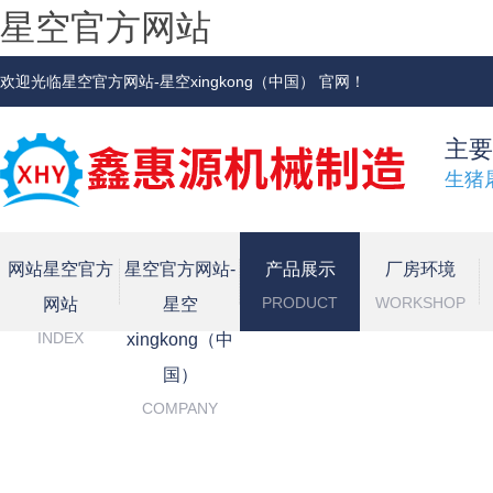
星空官方网站
欢迎光临星空官方网站-星空xingkong（中国） 官网！
主要
生猪
网站星空官方
星空官方网站-
产品展示
厂房环境
PRODUCT
WORKSHOP
网站
星空
INDEX
xingkong（中
国）
COMPANY