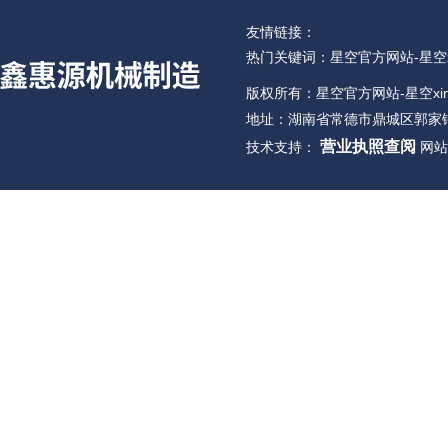
友情链接：
热门关键词：
星空官方网站-星空x
版权所有：星空官方网站-星空xingk
地址：湖南省常德市鼎城区郭家
营业执照查阅
技术支持：
网站