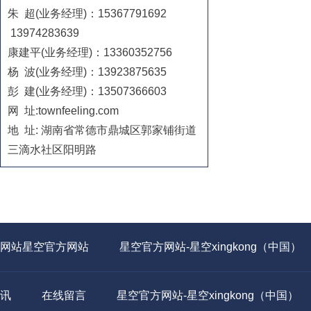
朱 超(业务经理)：15367791692
13974283639
康建平(业务经理)：13360352756
杨 波(业务经理)：13923875635
彭 建(业务经理)：13507366603
网 址:townfeeling.com
地 址: 湖南省常德市鼎城区郭家铺街道
三滴水社区阳明路
网站星空官方网站
星空官方网站-星空xingkong（中国）
讯
在线留言
星空官方网站-星空xingkong（中国）