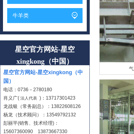
牛羊类
星空官方网站-星空
xingkong（中国）
气
CONTACT
星空官方网站-星空xingkong（中
国）
电话：0736－2780180
肖义广(
)：13717301423
法人代表
龙战银（常务副总）：13822608126
杨龙（技术顾问）：13549792132
彭丽平(销售、技术经理)：
15607360090 13873667330