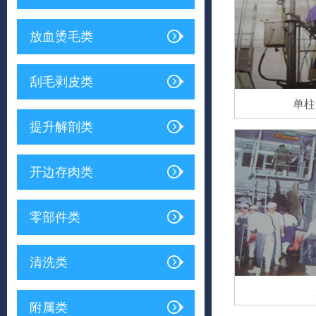
放血烫毛类
刮毛剥皮类
单柱
提升解剖类
开边存肉类
零部件类
清洗类
附属类