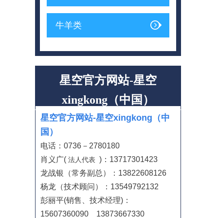
牛羊类
星空官方网站-星空
xingkong（中国）
CONTACT
星空官方网站-星空xingkong（中
国）
电话：0736－2780180
肖义广(
)：13717301423
法人代表
龙战银（常务副总）：13822608126
杨龙（技术顾问）：13549792132
彭丽平(销售、技术经理)：
15607360090 13873667330