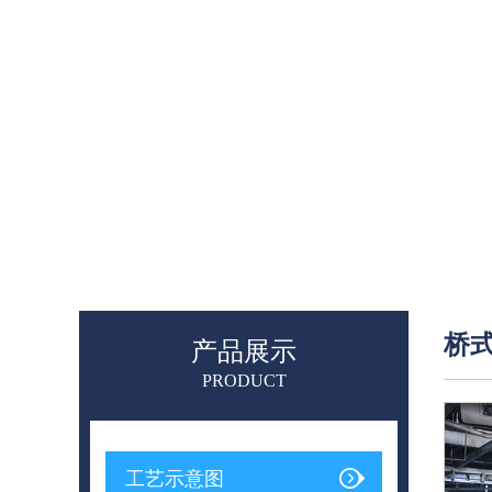
桥
产品展示
PRODUCT
工艺示意图