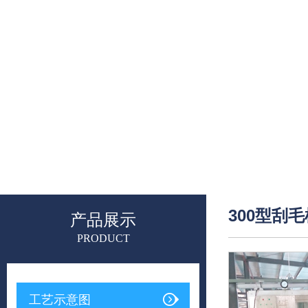
300型刮毛
产品展示
PRODUCT
工艺示意图