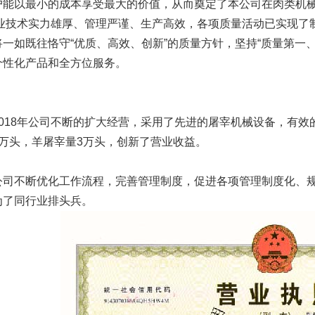
户能以最小的成本享受最大的价值，从而奠定了本公司在肉类机
技术实力雄厚、管理严谨、生产高效，各项质量活动已实现了
将一如既往恪守“优质、高效、创新”的质量方针，坚持“质量第一
个性化产品和全方位服务。
18年公司不断的扩大经营，采用了先进的屠宰机械设备，有效的
3万头，羊屠宰量3万头，创新了营业收益。
不断优化工作流程，完善管理制度，促进各项管理制度化、规
为了同行业排头兵。