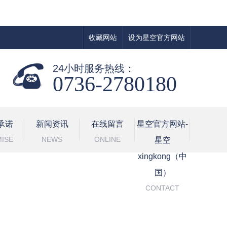
收藏网站
设为星空官方网站
24小时服务热线：
0736-2780180
承诺
新闻资讯
在线留言
星空官方网站-
ISE
NEWS
ONLINE
星空
xingkong（中
国）
CONTACT