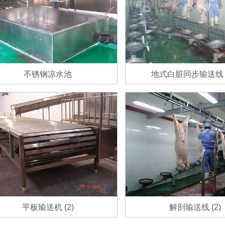
不锈钢凉水池
地式白脏同步输送线 (2
平板输送机 (2)
解剖输送线 (2)