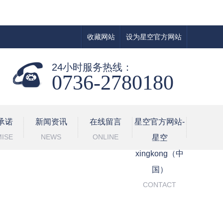
收藏网站
设为星空官方网站
24小时服务热线：
0736-2780180
承诺
新闻资讯
在线留言
星空官方网站-
ISE
NEWS
ONLINE
星空
xingkong（中
国）
CONTACT