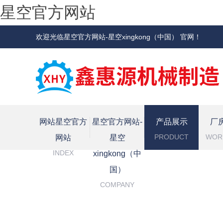
星空官方网站
欢迎光临星空官方网站-星空xingkong（中国） 官网！
网站星空官方
星空官方网站-
产品展示
厂
PRODUCT
WOR
网站
星空
INDEX
xingkong（中
国）
COMPANY