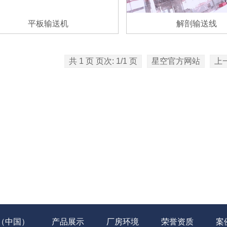
平板输送机
解剖输送线
共 1 页 页次: 1/1 页
星空官方网站
上
g（中国）
产品展示
厂房环境
荣誉资质
案