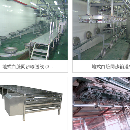
地式白脏同步输送线 (3...
地式白脏同步输送