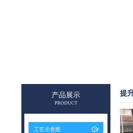
提
产品展示
PRODUCT
工艺示意图