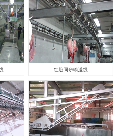
线
红脏同步输送线