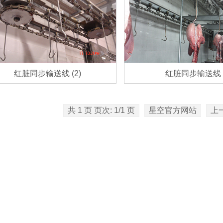
红脏同步输送线 (2)
红脏同步输送线
共 1 页 页次: 1/1 页
星空官方网站
上