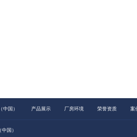
g（中国）
产品展示
厂房环境
荣誉资质
案
g（中国）