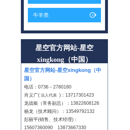
牛羊类
星空官方网站-星空
xingkong（中国）
CONTACT
星空官方网站-星空xingkong（中
国）
电话：0736－2780180
肖义广(
)：13717301423
法人代表
龙战银（常务副总）：13822608126
杨龙（技术顾问）：13549792132
彭丽平(销售、技术经理)：
15607360090 13873667330