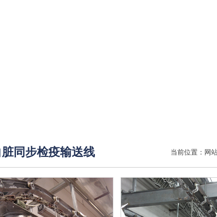
白脏同步检疫输送线
当前位置：
网