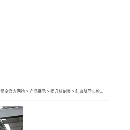
站星空官方网站
>
产品展示
>
提升解剖类
>
红白脏同步检...