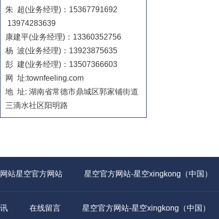
朱 超(业务经理)：15367791692
13974283639
康建平(业务经理)：13360352756
杨 波(业务经理)：13923875635
彭 建(业务经理)：13507366603
网 址:townfeeling.com
地 址: 湖南省常德市鼎城区郭家铺街道
三滴水社区阳明路
网站星空官方网站
星空官方网站-星空xingkong（中国）
讯
在线留言
星空官方网站-星空xingkong（中国）