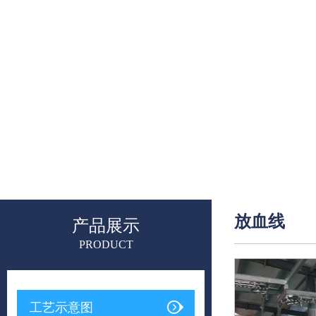
放血线
产品展示
PRODUCT
工艺示意图