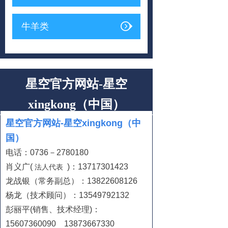
牛羊类
星空官方网站-星空
xingkong（中国）
CONTACT
星空官方网站-星空xingkong（中
国）
电话：0736－2780180
肖义广(
)：13717301423
法人代表
龙战银（常务副总）：13822608126
杨龙（技术顾问）：13549792132
彭丽平(销售、技术经理)：
15607360090 13873667330