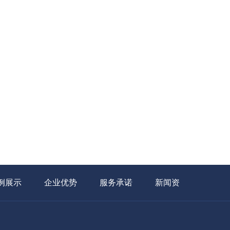
例展示
企业优势
服务承诺
新闻资