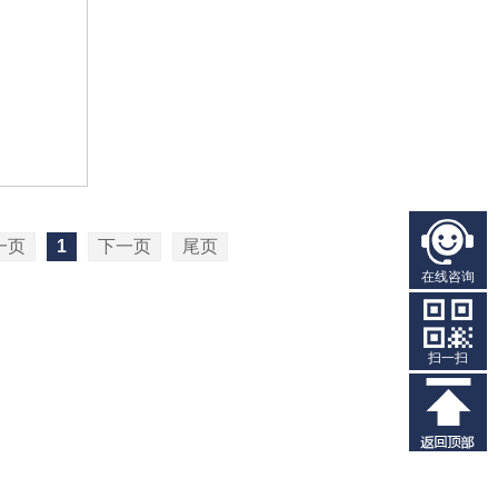
一页
1
下一页
尾页
在线咨询
扫一扫