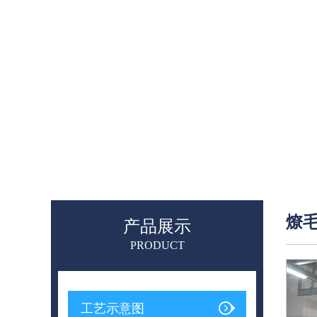
燎
产品展示
PRODUCT
工艺示意图