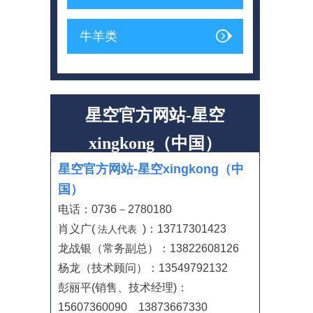
牛羊类
星空官方网站-星空
xingkong（中国）
CONTACT
星空官方网站-星空xingkong（中
国）
电话：0736－2780180
肖义广(
)：13717301423
法人代表
龙战银（常务副总）：13822608126
杨龙（技术顾问）：13549792132
彭丽平(销售、技术经理)：
15607360090 13873667330