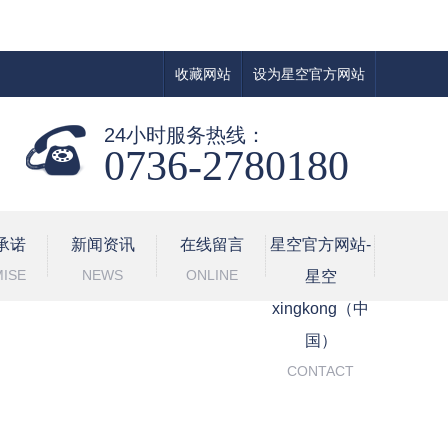
收藏网站
设为星空官方网站
24小时服务热线：
0736-2780180
承诺
新闻资讯
在线留言
星空官方网站-
ISE
NEWS
ONLINE
星空
xingkong（中
国）
CONTACT