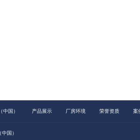
g（中国）
产品展示
厂房环境
荣誉资质
案
g（中国）