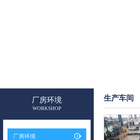
生产车间
厂房环境
WORKSHOP
厂房环境