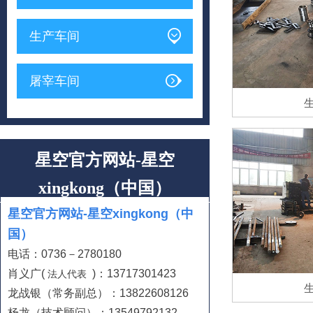
生产车间
屠宰车间
星空官方网站-星空
xingkong（中国）
CONTACT
星空官方网站-星空xingkong（中
国）
电话：0736－2780180
肖义广(
)：13717301423
法人代表
龙战银（常务副总）：13822608126
杨龙（技术顾问）：13549792132