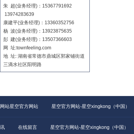
朱 超(业务经理)：15367791692
13974283639
康建平(业务经理)：13360352756
杨 波(业务经理)：13923875635
彭 建(业务经理)：13507366603
网 址:townfeeling.com
地 址: 湖南省常德市鼎城区郭家铺街道
三滴水社区阳明路
网站星空官方网站
星空官方网站-星空xingkong（中国）
讯
在线留言
星空官方网站-星空xingkong（中国）