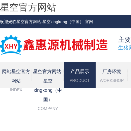
星空官方网站
欢迎光临星空官方网站-星空xingkong（中国） 官网！
主要
生猪
网站星空官方
星空官方网站-
产品展示
厂房环境
PRODUCT
WORKSHOP
网站
星空
INDEX
xingkong（中
国）
COMPANY