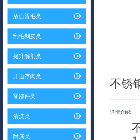
放血烫毛类
刮毛剥皮类
提升解剖类
开边存肉类
不锈
零部件类
详情介绍:
清洗类
不锈
附属类