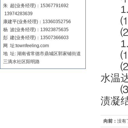
朱 超(业务经理)：15367791692
1.
13974283639
⑴ 产
康建平(业务经理)：13360352756
⑵ 
杨 波(业务经理)：13923875635
彭 建(业务经理)：13507366603
1.
网 址:townfeeling.com
⑴ 
地 址: 湖南省常德市鼎城区郭家铺街道
三滴水社区阳明路
⑵ 
水温
⑶ 
渍凝
向前：
没有