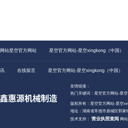
网站星空官方网站
星空官方网站-星空xingkong（中国）
讯
在线留言
星空官方网站-星空xingkong（中国）
友情链接：
热门关键词：
星空官方网站-星空x
版权所有：星空官方网站-星空xingk
地址：湖南省常德市鼎城区郭家
营业执照查阅
技术支持：
网站