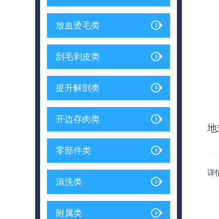
放血烫毛类
刮毛剥皮类
提升解剖类
开边存肉类
地
零部件类
详
清洗类
名
型
附属类