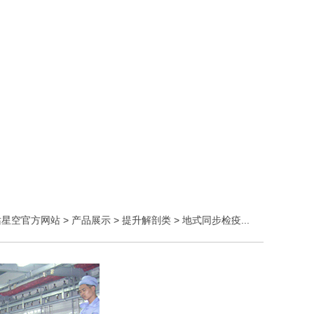
站星空官方网站
>
产品展示
>
提升解剖类
>
地式同步检疫...