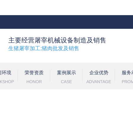
主要经营屠宰机械设备制造及销售
生猪屠宰加工;猪肉批发及销售
房环境
荣誉资质
案例展示
企业优势
服务
KSHOP
HONOR
CASE
ADVANTAGE
PROM