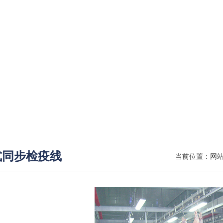
式同步检疫线
当前位置：
网