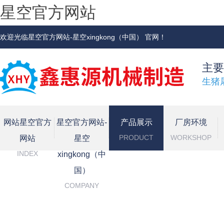
星空官方网站
欢迎光临星空官方网站-星空xingkong（中国） 官网！
主要
生猪
网站星空官方
星空官方网站-
产品展示
厂房环境
PRODUCT
WORKSHOP
网站
星空
INDEX
xingkong（中
国）
COMPANY