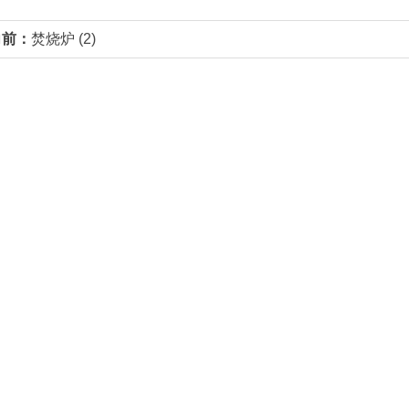
向前：
焚烧炉 (2)