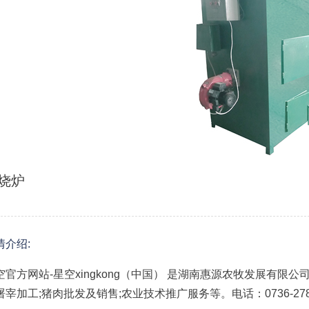
烧炉
情介绍:
空官方网站-星空xingkong（中国） 是湖南惠源农牧发展有限
屠宰加工;猪肉批发及销售;农业技术推广服务等。电话：0736-278