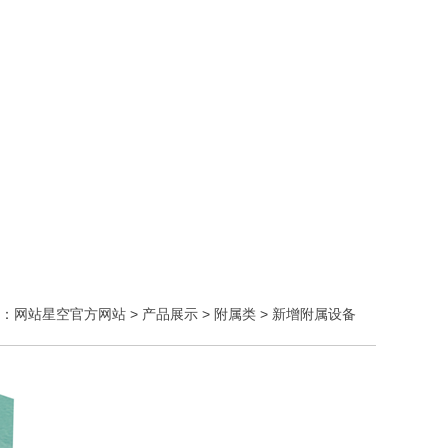
：
网站星空官方网站
>
产品展示
>
附属类
>
新增附属设备