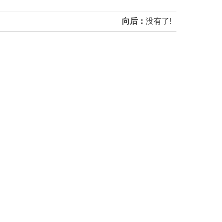
向后：
没有了!