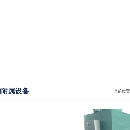
增附属设备
当前位置