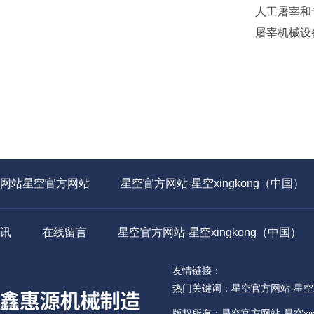
人工屠宰和
屠宰机械设
网站星空官方网站
星空官方网站-星空xingkong（中国）
讯
在线留言
星空官方网站-星空xingkong（中国）
友情链接：
热门关键词：
星空官方网站-星空x
版权所有：星空官方网站-星空xingk