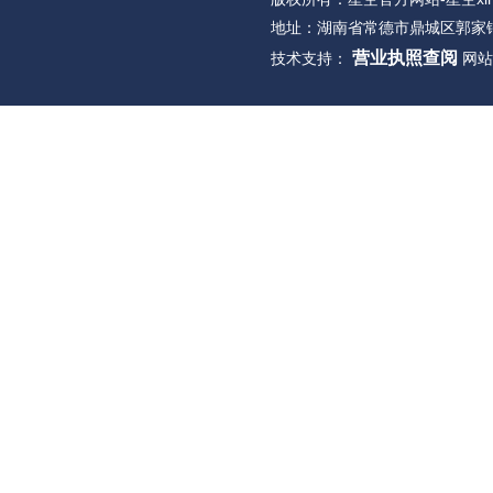
地址：湖南省常德市鼎城区郭家
营业执照查阅
技术支持：
网站