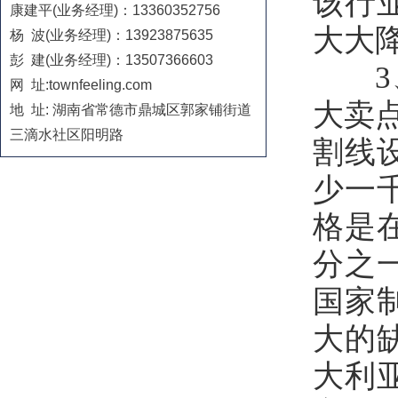
该行
康建平(业务经理)：13360352756
大大
杨 波(业务经理)：13923875635
彭 建(业务经理)：13507366603
3、
网 址:townfeeling.com
大卖
地 址: 湖南省常德市鼎城区郭家铺街道
三滴水社区阳明路
割线
少一
格是
分之
国家
大的
大利