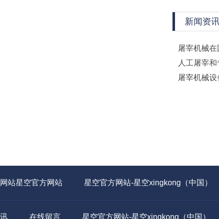
新闻资
屠宰机械在
人工屠宰和
屠宰机械设
网站星空官方网站
星空官方网站-星空xingkong（中国）
讯
在线留言
星空官方网站-星空xingkong（中国）