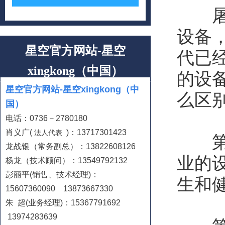
屠宰
设备
星空官方网站-星空
代已
xingkong（中国）
的设
CONTACT
星空官方网站-星空xingkong（中
么区
国）
电话：0736－2780180
肖义广(
)：13717301423
法人代表
第一
龙战银（常务副总）：13822608126
业的
杨龙（技术顾问）：13549792132
彭丽平(销售、技术经理)：
生和
15607360090 13873667330
朱 超(业务经理)：15367791692
13974283639