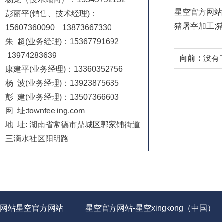
星空官方网站
彭丽平(销售、技术经理)：
猪屠宰加工;猪
15607360090 13873667330
朱 超(业务经理)：15367791692
13974283639
向前：
没有
康建平(业务经理)：13360352756
杨 波(业务经理)：13923875635
彭 建(业务经理)：13507366603
网 址:townfeeling.com
地 址: 湖南省常德市鼎城区郭家铺街道
三滴水社区阳明路
网站星空官方网站
星空官方网站-星空xingkong（中国）