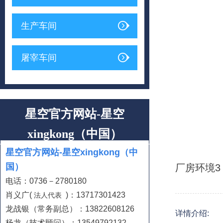
生产车间
屠宰车间
星空官方网站-星空
xingkong（中国）
CONTACT
星空官方网站-星空xingkong（中
国）
厂房环境3
电话：0736－2780180
肖义广(
)：13717301423
法人代表
龙战银（常务副总）：13822608126
详情介绍:
杨龙（技术顾问）：13549792132