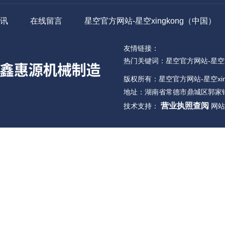
讯
在线留言
星空官方网站-星空xingkong（中国）
友情链接：
热门关键词：
星空官方网站-星空x
版权所有：星空官方网站-星空xingk
地址：湖南省常德市鼎城区郭家
营业执照查阅
技术支持：
网站